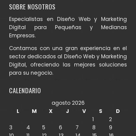
SOBRE NOSOTROS
Especialistas en Diseño Web y Marketing
Digital para Pequeñas y Medianas
Empresas.
Contamos con una gran experiencia en el
sector dedicados al Diseño Web y Marketing
Digital, ofreciendo las mejores soluciones
para su negocio.
CALENDARIO
agosto 2026
L
M
X
J
V
S
D
1
2
3
4
5
6
7
8
9
10
11
12
13
14
15
16