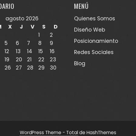
DARIO
MENÚ
agosto 2026
Quienes Somos
M
X
J
V
S
D
Diseño Web
1
2
Posicionamiento
5
6
7
8
9
12
13
14
15
16
Redes Sociales
19
20
21
22
23
Blog
26
27
28
29
30
WordPress Theme - Total
de HashThemes