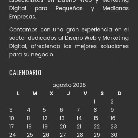
Especialistas en Diseño Web y Marketing
Digital para Pequeñas y Medianas
Empresas.
Contamos con una gran experiencia en el
sector dedicados al Diseño Web y Marketing
Digital, ofreciendo las mejores soluciones
para su negocio.
CALENDARIO
agosto 2026
L
M
X
J
V
S
D
1
2
3
4
5
6
7
8
9
10
11
12
13
14
15
16
17
18
19
20
21
22
23
24
25
26
27
28
29
30