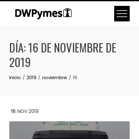
Skip
to
content
DÍA:
16 DE NOVIEMBRE DE
2019
Inicio
2019
noviembre
16
16
NOV 2019